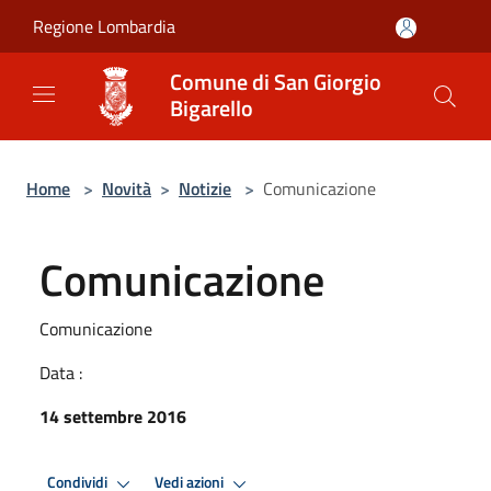
Salta al contenuto principale
Regione Lombardia
Comune di San Giorgio
Bigarello
Home
>
Novità
>
Notizie
>
Comunicazione
Comunicazione
Comunicazione
Data :
14 settembre 2016
Condividi
Vedi azioni