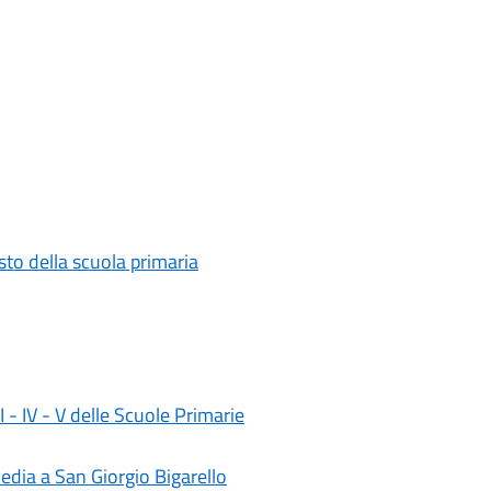
testo della scuola primaria
II - IV - V delle Scuole Primarie
media a San Giorgio Bigarello