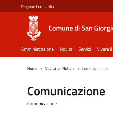
Salta al contenuto principale
Regione Lombardia
Comune di San Giorgi
Amministrazione
Novità
Servizi
Vivere 
Home
>
Novità
>
Notizie
>
Comunicazione
Comunicazione
Comunicazione