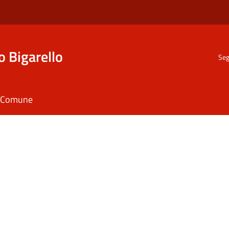
o Bigarello
Seg
il Comune