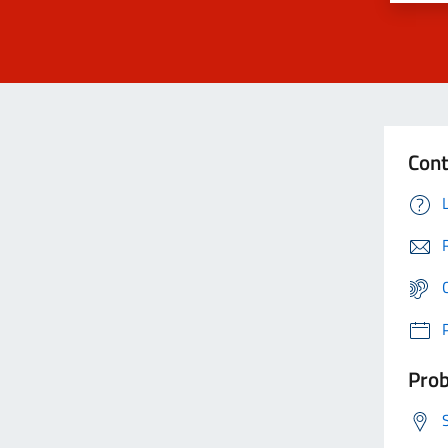
Cont
Prob