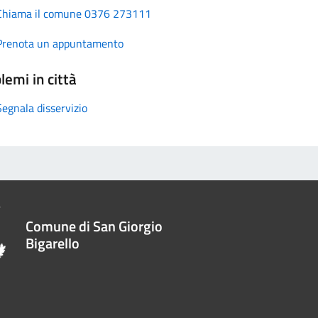
Chiama il comune 0376 273111
Prenota un appuntamento
lemi in città
Segnala disservizio
Comune di San Giorgio
Bigarello