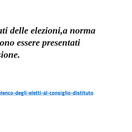
ati delle elezioni,a norma
ono essere presentati
sione.
enco-degli-eletti-al-consiglio-distituto