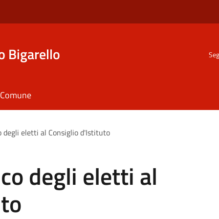
o Bigarello
Seg
il Comune
degli eletti al Consiglio d'Istituto
o degli eletti al
uto