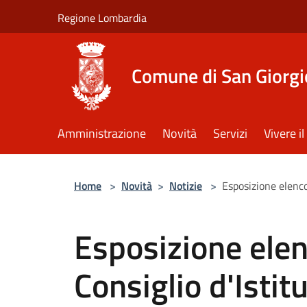
Salta al contenuto principale
Regione Lombardia
Comune di San Giorgi
Amministrazione
Novità
Servizi
Vivere 
Home
>
Novità
>
Notizie
>
Esposizione elenco 
Esposizione elenc
Consiglio d'Istit