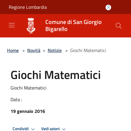
Salta al contenuto principale
Regione Lombardia
Comune di San Giorgio
Bigarello
Home
>
Novità
>
Notizie
>
Giochi Matematici
Giochi Matematici
Giochi Matematici
Data :
19 gennaio 2016
Condividi
Vedi azioni