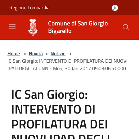
Salta al contenuto principale
Regione Lombardia
Comune di San Giorgio
Bigarello
Home
>
Novità
>
Notizie
>
IC San Giorgio: INTERVENTO DI PROFILATURA DEI NUOVI
IPAD DEGLI ALUNNI- Mon, 30 Jan 2017 09:03:06 +0000
IC San Giorgio:
INTERVENTO DI
PROFILATURA DEI
NUOVI IPAD DEGLI