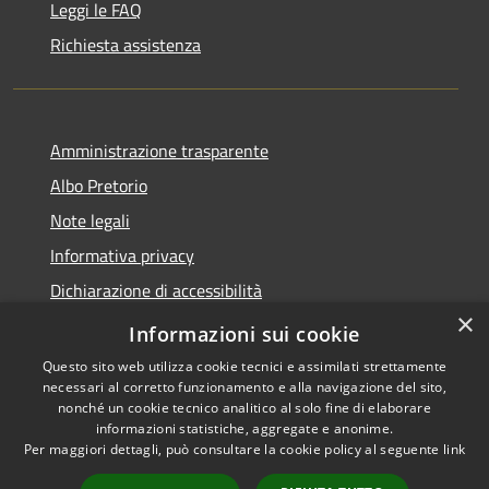
Leggi le FAQ
Richiesta assistenza
Amministrazione trasparente
Albo Pretorio
Note legali
Informativa privacy
Dichiarazione di accessibilità
×
Obiettivi di accessibilità
Informazioni sui cookie
Questo sito web utilizza cookie tecnici e assimilati strettamente
necessari al corretto funzionamento e alla navigazione del sito,
nonché un cookie tecnico analitico al solo fine di elaborare
informazioni statistiche, aggregate e anonime.
RSS
Copyright © 2026 • Comune di
Per maggiori dettagli, può consultare la cookie policy al seguente
link
Accessibilità
San Giorgio Bigarello •
Privacy
Municipium
Powered by
•