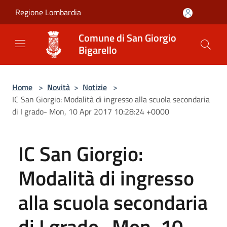
Salta al contenuto principale
Regione Lombardia
Comune di San Giorgio
Bigarello
Home
>
Novità
>
Notizie
>
IC San Giorgio: Modalità di ingresso alla scuola secondaria
di I grado- Mon, 10 Apr 2017 10:28:24 +0000
IC San Giorgio:
Modalità di ingresso
alla scuola secondaria
di I grado- Mon, 10