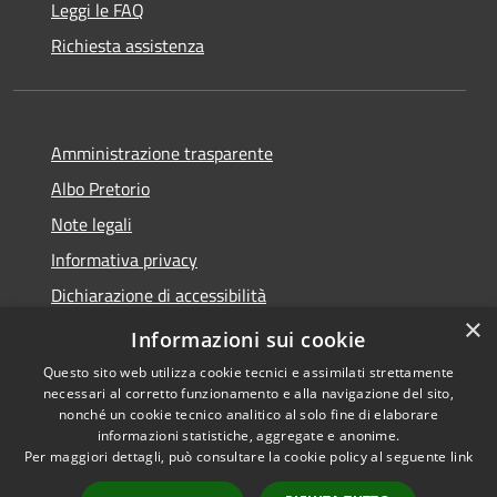
Leggi le FAQ
Richiesta assistenza
Amministrazione trasparente
Albo Pretorio
Note legali
Informativa privacy
Dichiarazione di accessibilità
×
Obiettivi di accessibilità
Informazioni sui cookie
Questo sito web utilizza cookie tecnici e assimilati strettamente
necessari al corretto funzionamento e alla navigazione del sito,
nonché un cookie tecnico analitico al solo fine di elaborare
informazioni statistiche, aggregate e anonime.
RSS
Copyright © 2026 • Comune di
Per maggiori dettagli, può consultare la cookie policy al seguente
link
Accessibilità
San Giorgio Bigarello •
Privacy
Municipium
Powered by
•