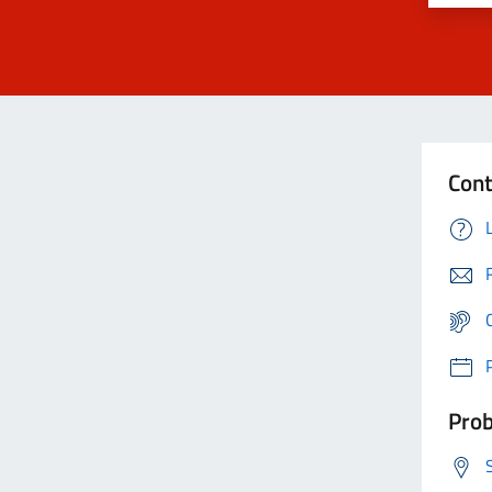
Cont
Prob