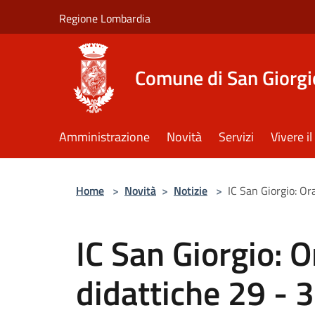
Salta al contenuto principale
Regione Lombardia
Comune di San Giorgi
Amministrazione
Novità
Servizi
Vivere 
Home
>
Novità
>
Notizie
>
IC San Giorgio: O
IC San Giorgio: O
didattiche 29 - 