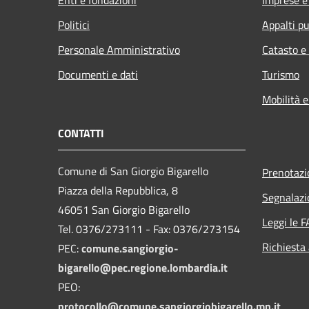
Politici
Appalti pu
Personale Amministrativo
Catasto e
Documenti e dati
Turismo
Mobilità e
CONTATTI
Comune di San Giorgio Bigarello
Prenotaz
Piazza della Repubblica, 8
Segnalazi
46051 San Giorgio Bigarello
Leggi le 
Tel. 0376/273111 - Fax: 0376/273154
Richiesta
PEC:
comune.sangiorgio-
bigarello@pec.regione.lombardia.it
PEO:
protocollo@comune.sangiorgiobigarello.mn.it