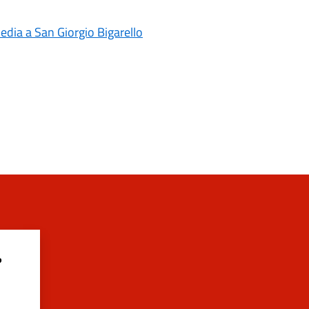
media a San Giorgio Bigarello
?