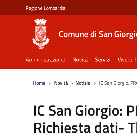
Salta al contenuto principale
Regione Lombardia
Comune di San Giorgi
Amministrazione
Novità
Servizi
Vivere 
Home
>
Novità
>
Notizie
>
IC San Giorgio: P
IC San Giorgio: 
Richiesta dati- 