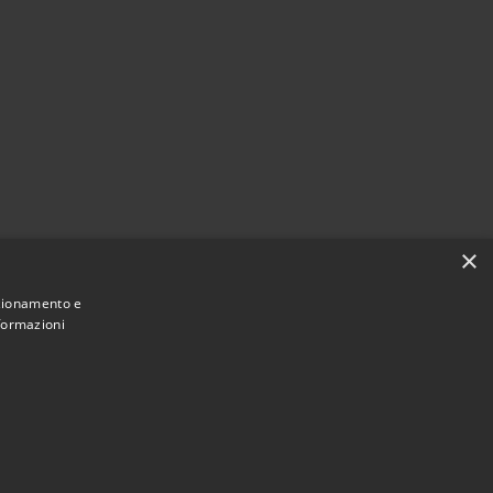
×
nzionamento e
nformazioni
Municipium
Accesso
San Giorgio Bigarello • Powered by
•
redazione