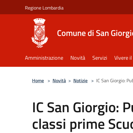
Salta al contenuto principale
Regione Lombardia
Comune di San Giorgi
Amministrazione
Novità
Servizi
Vivere 
Home
>
Novità
>
Notizie
>
IC San Giorgio: P
IC San Giorgio: 
classi prime Scu