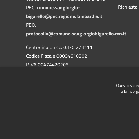
Richiesta
PEC:
comune.sangiorgio-
bigarello@pec.regione.lombardia.it
PEO:
protocollo@comune.sangiorgiobigarello.mn.it
Centralino Unico: 0376 273111
Codice Fiscale 80004610202
P.IVA 00474420205
CODICE Ufficio unico:
UFH1ED
Codice IPA:
c_h883
Questo sito 
alla navig
RSS
Accessibilità
Privacy
Cookie
Mappa de