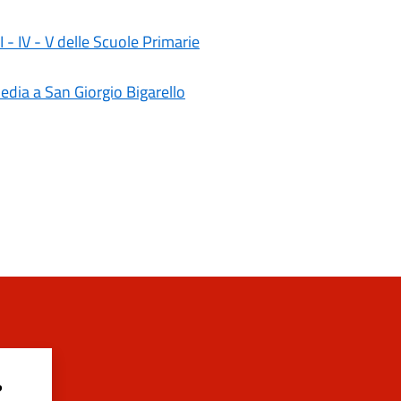
II - IV - V delle Scuole Primarie
media a San Giorgio Bigarello
?