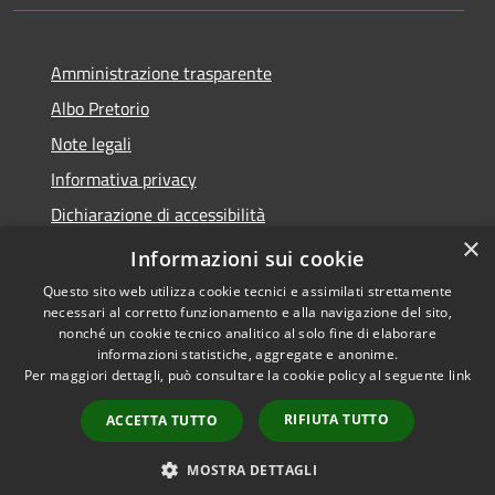
Amministrazione trasparente
Albo Pretorio
Note legali
Informativa privacy
Dichiarazione di accessibilità
×
Obiettivi di accessibilità
Informazioni sui cookie
Questo sito web utilizza cookie tecnici e assimilati strettamente
necessari al corretto funzionamento e alla navigazione del sito,
nonché un cookie tecnico analitico al solo fine di elaborare
informazioni statistiche, aggregate e anonime.
RSS
Copyright © 2026 • Comune di
Per maggiori dettagli, può consultare la cookie policy al seguente
link
Accessibilità
San Giorgio Bigarello •
Privacy
Municipium
Powered by
•
RIFIUTA TUTTO
ACCETTA TUTTO
Cookie
Accesso redazione
Mappa del sito
MOSTRA DETTAGLI