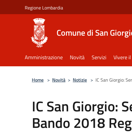
Salta al contenuto principale
Regione Lombardia
Comune di San Giorgi
Amministrazione
Novità
Servizi
Vivere 
Home
>
Novità
>
Notizie
>
IC San Giorgio: S
IC San Giorgio: S
Bando 2018 Reg