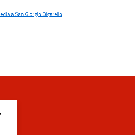
media a San Giorgio Bigarello
?