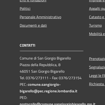
Politici
Appalti pu
Personale Amministrativo
Catasto e
Documenti e dati
Turismo
Mobilità e
CONTATTI
Comune di San Giorgio Bigarello
Prenotaz
Piazza della Repubblica, 8
Segnalazi
46051 San Giorgio Bigarello
Leggi le 
Tel. 0376/273111 - Fax: 0376/273154
Richiesta
PEC:
comune.sangiorgio-
bigarello@pec.regione.lombardia.it
PEO:
protocollo@comune.sangiorgiobigarello.mn.it