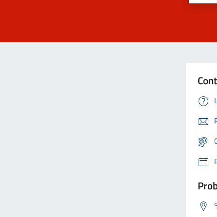
Cont
Prob