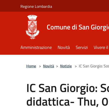
Salta al contenuto principale
Regione Lombardia
Comune di San Giorgi
Amministrazione
Novità
Servizi
Vivere 
Home
>
Novità
>
Notizie
>
IC San Giorgio: S
IC San Giorgio: 
didattica- Thu,