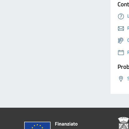
Cont
Prob