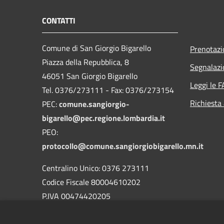
CONTATTI
Comune di San Giorgio Bigarello
Prenotaz
Piazza della Repubblica, 8
Segnalazi
46051 San Giorgio Bigarello
Leggi le 
Tel. 0376/273111 - Fax: 0376/273154
Richiesta
PEC:
comune.sangiorgio-
bigarello@pec.regione.lombardia.it
PEO:
protocollo@comune.sangiorgiobigarello.mn.it
Centralino Unico: 0376 273111
Codice Fiscale 80004610202
P.IVA 00474420205
CODICE Ufficio unico:
UFH1ED
Codice IPA:
c_h883