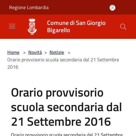
Salta al contenuto principale
Regione Lombardia
Comune di San Giorgio
Bigarello
Home
>
Novità
>
Notizie
>
Orario provvisorio scuola secondaria dal 21 Settembre
2016
Orario provvisorio
scuola secondaria dal
21 Settembre 2016
Orario provvisorio scuola secondaria dal 21 Settembre