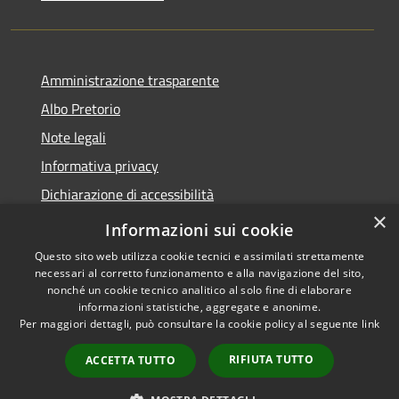
Amministrazione trasparente
Albo Pretorio
Note legali
Informativa privacy
Dichiarazione di accessibilità
×
Obiettivi di accessibilità
Informazioni sui cookie
Questo sito web utilizza cookie tecnici e assimilati strettamente
necessari al corretto funzionamento e alla navigazione del sito,
nonché un cookie tecnico analitico al solo fine di elaborare
informazioni statistiche, aggregate e anonime.
RSS
Copyright © 2026 • Comune di
Per maggiori dettagli, può consultare la cookie policy al seguente
link
Accessibilità
San Giorgio Bigarello •
Privacy
Municipium
Powered by
•
RIFIUTA TUTTO
ACCETTA TUTTO
Cookie
Accesso redazione
Mappa del sito