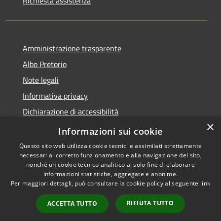
Richiesta assistenza
Amministrazione trasparente
Albo Pretorio
Note legali
Informativa privacy
Dichiarazione di accessibilità
×
Obiettivi di accessibilità
Informazioni sui cookie
Questo sito web utilizza cookie tecnici e assimilati strettamente
necessari al corretto funzionamento e alla navigazione del sito,
nonché un cookie tecnico analitico al solo fine di elaborare
informazioni statistiche, aggregate e anonime.
RSS
Copyright © 2026 • Comune di
Per maggiori dettagli, può consultare la cookie policy al seguente
link
Accessibilità
San Giorgio Bigarello •
Privacy
Municipium
Powered by
•
RIFIUTA TUTTO
ACCETTA TUTTO
Cookie
Accesso redazione