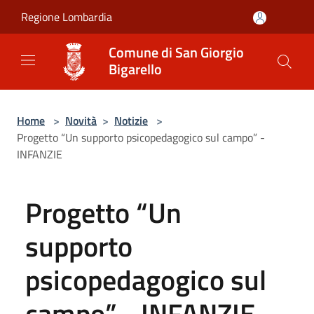
Salta al contenuto principale
Regione Lombardia
Comune di San Giorgio
Bigarello
Home
>
Novità
>
Notizie
>
Progetto “Un supporto psicopedagogico sul campo” -
INFANZIE
Progetto “Un
supporto
psicopedagogico sul
campo” - INFANZIE