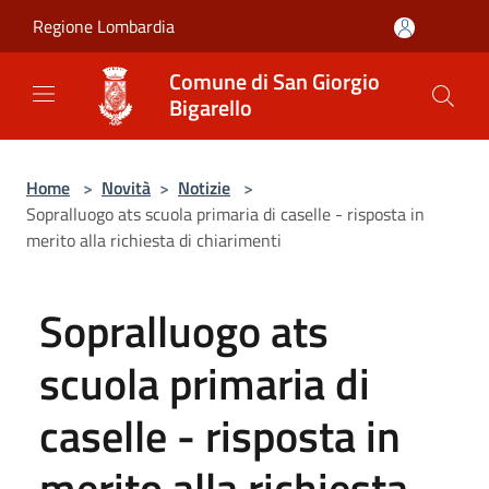
Salta al contenuto principale
Regione Lombardia
Comune di San Giorgio
Bigarello
Home
>
Novità
>
Notizie
>
Sopralluogo ats scuola primaria di caselle - risposta in
merito alla richiesta di chiarimenti
Sopralluogo ats
scuola primaria di
caselle - risposta in
merito alla richiesta