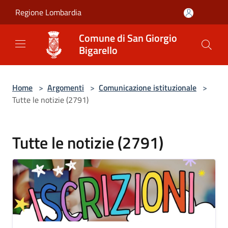
Salta al contenuto principale
Regione Lombardia
Comune di San Giorgio
Bigarello
Home
>
Argomenti
>
Comunicazione istituzionale
>
Tutte le notizie (2791)
Tutte le notizie (2791)