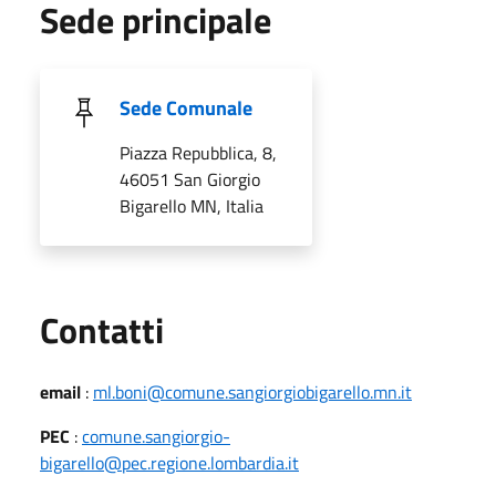
Sede principale
Sede Comunale
Piazza Repubblica, 8,
46051 San Giorgio
Bigarello MN, Italia
Utili
Contatti
email
:
ml.boni@comune.sangiorgiobigarello.mn.it
PEC
:
comune.sangiorgio-
bigarello@pec.regione.lombardia.it