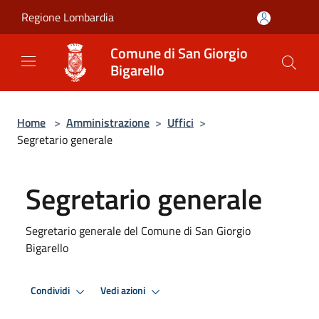
Salta al contenuto principale
Regione Lombardia
Comune di San Giorgio
Bigarello
Home
>
Amministrazione
>
Uffici
>
Segretario generale
Segretario generale
Segretario generale del Comune di San Giorgio
Bigarello
Condividi
Vedi azioni