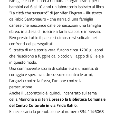
Famiglie e la Biblioteca Comunale organizzano, per i
bambini dai 6 ai 10 anni un laboratorio ispirato al libro
“La città che sussurrò” di Jennifer Elvgren - illustrato
da Fabio Santomauro - che narra di una famiglia
danese che nasconde dalle persecuzioni una famiglia
ebrea, in attesa di riuscire a farla scappare in Svezia.
Ben presto tutto il paese si dimostrerà solidale nei
confronti dei perseguitati.
Si tratta di una storia vera: furono circa 1700 gli ebrei
che riuscirono a fuggire dal piccolo villaggio di Gilleleje
in questo modo.
Una commovente storia di solidarietà e umanità, di
coraggio e speranza. Un sussurro contro le armi,
l’arguzia contro la forza, l’unione contro la
persecuzione.
Anche il Laboratorio è, quindi, incentrato sul tema
della Memoria e si terrà
presso la Biblioteca Comunale
del Centro Culturale in via Frida Kahlo
.
E’ necessaria la prenotazione al numero 334 1146068