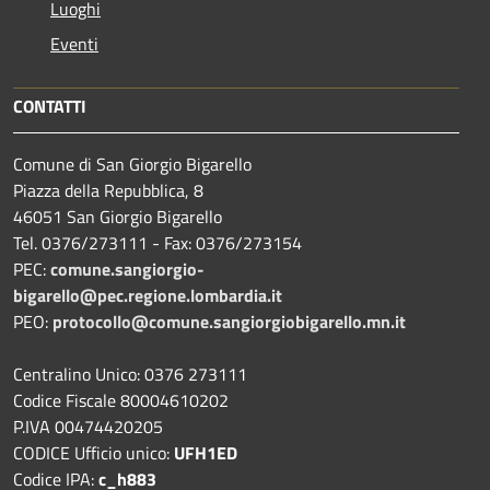
Luoghi
Eventi
CONTATTI
Comune di San Giorgio Bigarello
Piazza della Repubblica, 8
46051 San Giorgio Bigarello
Tel. 0376/273111 - Fax: 0376/273154
PEC:
comune.sangiorgio-
bigarello@pec.regione.lombardia.it
PEO:
protocollo@comune.sangiorgiobigarello.mn.it
Centralino Unico: 0376 273111
Codice Fiscale 80004610202
P.IVA 00474420205
CODICE Ufficio unico:
UFH1ED
Codice IPA:
c_h883